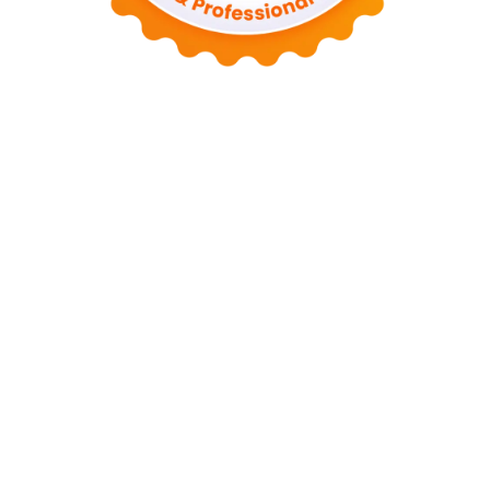
Tentang Kami
Kontak
Sitemap
Kebijakan Privasi
Syarat dan Ketentuan
Disclaimer
Copyright © 2026 Busdotid. All Rights Reserved.