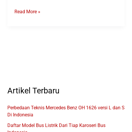
Rute
Read More »
Terbaru
Bus
Transjakarta
Non
BRT
Artikel Terbaru
Perbedaan Teknis Mercedes Benz OH 1626 versi L dan S
Di Indonesia
Daftar Model Bus Listrik Dari Tiap Karoseri Bus