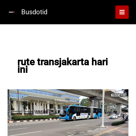
Lewati
ke
Busdotid
konten
rute transjakarta hari
ini