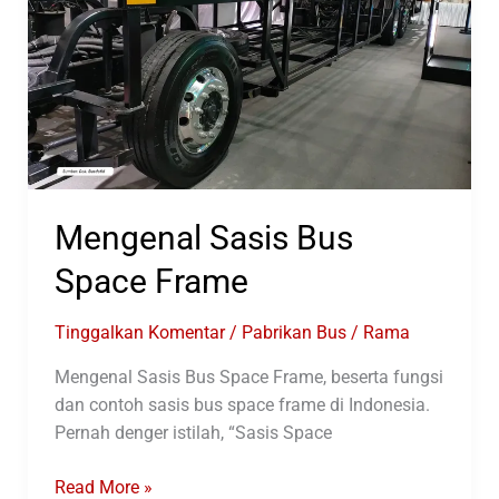
Indonesia
Mengenal Sasis Bus
Space Frame
Tinggalkan Komentar
/
Pabrikan Bus
/
Rama
Mengenal Sasis Bus Space Frame, beserta fungsi
dan contoh sasis bus space frame di Indonesia.
Pernah denger istilah, “Sasis Space
Mengenal
Read More »