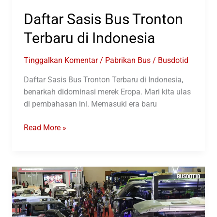
Daftar Sasis Bus Tronton
Terbaru di Indonesia
Tinggalkan Komentar
/
Pabrikan Bus
/
Busdotid
Daftar Sasis Bus Tronton Terbaru di Indonesia,
benarkah didominasi merek Eropa. Mari kita ulas
di pembahasan ini. Memasuki era baru
Daftar
Read More »
Sasis
Bus
Tronton
Terbaru
di
Indonesia