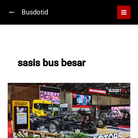
Lewati
ke
Busdotid
konten
sasis bus besar