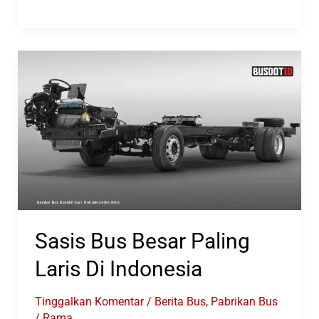
Sasis
Bus
Space
Frame
Sasis Bus Besar Paling
Laris Di Indonesia
Tinggalkan Komentar
/
Berita Bus
,
Pabrikan Bus
/
Rama