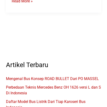
Ini
Read More »
Dia
Merek
Kendaraan
Yang
Tampil
Di
GIICOMVEC
2024
Artikel Terbaru
Mengenal Bus Konsep ROAD BULLET Dari PO MASSEL
Perbedaan Teknis Mercedes Benz OH 1626 versi L dan S
Di Indonesia
Daftar Model Bus Listrik Dari Tiap Karoseri Bus