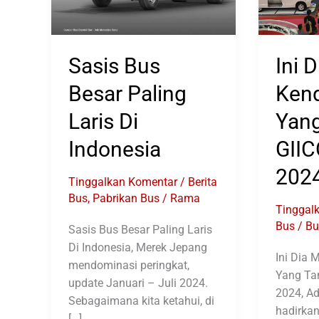
Sasis Bus
Ini 
Besar Paling
Ken
Laris Di
Yang
Indonesia
GII
202
Tinggalkan Komentar
/
Berita
Bus
,
Pabrikan Bus
/
Rama
Tinggal
Bus
/
Bu
Sasis Bus Besar Paling Laris
Di Indonesia, Merek Jepang
Ini Dia 
mendominasi peringkat,
Yang Ta
update Januari – Juli 2024.
2024, Ad
Sebagaimana kita ketahui, di
hadirkan
[…]