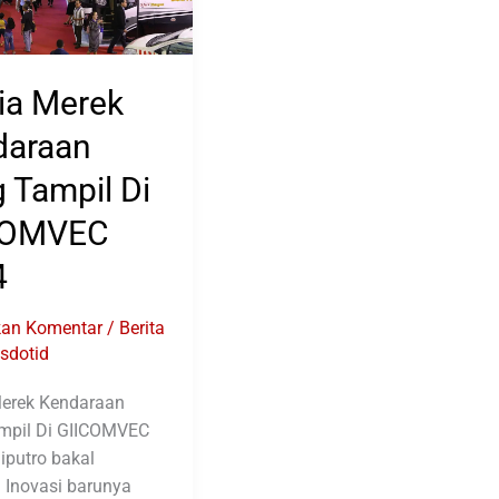
Dia Merek
daraan
 Tampil Di
COMVEC
4
kan Komentar
/
Berita
sdotid
Merek Kendaraan
mpil Di GIICOMVEC
iputro bakal
 Inovasi barunya