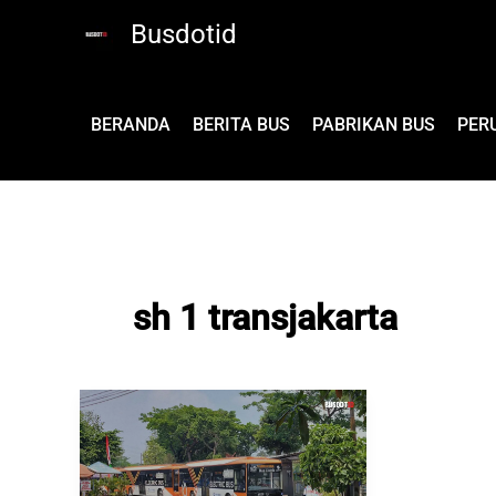
Lewati
Busdotid
ke
konten
BERANDA
BERITA BUS
PABRIKAN BUS
PER
sh 1 transjakarta