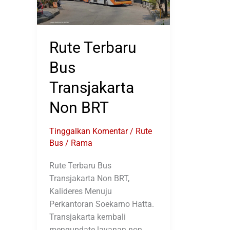
Rute Terbaru
Bus
Transjakarta
Non BRT
Tinggalkan Komentar
/
Rute
Bus
/
Rama
Rute Terbaru Bus
Transjakarta Non BRT,
Kalideres Menuju
Perkantoran Soekarno Hatta.
Transjakarta kembali
mengupdate layanan non