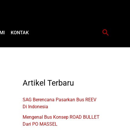
Cari
MI
KONTAK
Artikel Terbaru
SAG Berencana Pasarkan Bus REEV
Di Indonesia
Mengenal Bus Konsep ROAD BULLET
Dari PO MASSEL