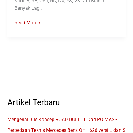
Kode A, RB, OST, RD, DX, FS, VX Dan Masih
Banyak Lagi,
Mengenal
Read More »
Kode
Di
Bus
Sinar
Jaya
Artikel Terbaru
Mengenal Bus Konsep ROAD BULLET Dari PO MASSEL
Perbedaan Teknis Mercedes Benz OH 1626 versi L dan S