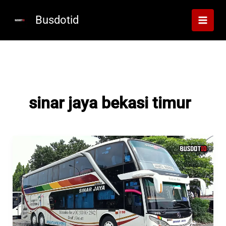
Lewati
ke
Busdotid
konten
sinar jaya bekasi timur