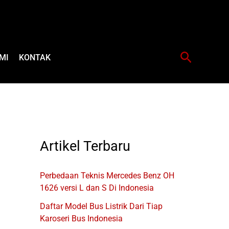
Cari
MI
KONTAK
Artikel Terbaru
Perbedaan Teknis Mercedes Benz OH
1626 versi L dan S Di Indonesia
Daftar Model Bus Listrik Dari Tiap
Karoseri Bus Indonesia