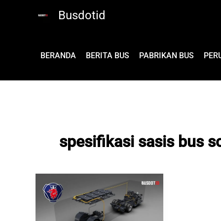
Lewati
Busdotid
ke
konten
BERANDA
BERITA BUS
PABRIKAN BUS
PER
spesifikasi sasis bus 