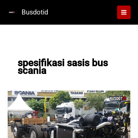
Lewati
ke
Busdotid
konten
spesifikasi sasis bus
scania