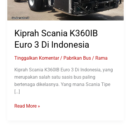
Kiprah Scania K360IB
Euro 3 Di Indonesia
Tinggalkan Komentar
/
Pabrikan Bus
/
Rama
Kiprah Scania K360IB Euro 3 Di Indonesia, yang
merupakan salah satu sasis bus paling
bertenaga dikelasnya. Yang mana Scania Tipe
[…]
Kiprah
Read More »
Scania
K360IB
Euro