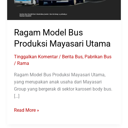
Ragam Model Bus
Produksi Mayasari Utama
Tinggalkan Komentar
/
Berita Bus
,
Pabrikan Bus
/
Rama
Ragam Model Bus Produksi Mayasari Utama,
yang merupakan anak usaha dari Mayasari
Group yang bergerak di sektor karoseri body bus.
[…]
Ragam
Read More »
Model
Bus