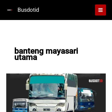
Lewati
ke
Busdotid
konten
banteng mayasari
utama