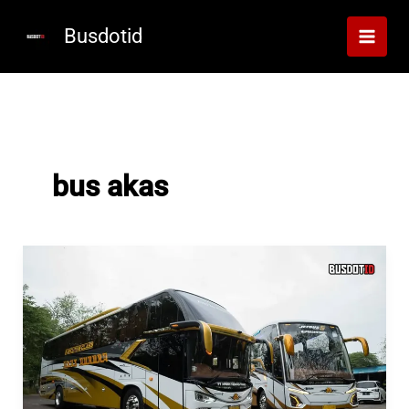
Lewati
ke
Busdotid
konten
bus akas