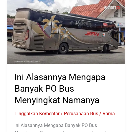
Tiket
Bus
AKAS
Aurora
Ini Alasannya Mengapa
Banyak PO Bus
Menyingkat Namanya
Tinggalkan Komentar
/
Perusahaan Bus
/
Rama
Ini Alasannya Mengapa Banyak PO Bus