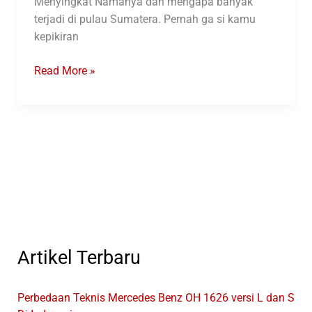
Menyingkat Namanya dan mengapa banyak
terjadi di pulau Sumatera. Pernah ga si kamu
kepikiran
Ini
Read More »
Alasannya
Mengapa
Banyak
PO
Bus
Menyingkat
Namanya
Artikel Terbaru
Perbedaan Teknis Mercedes Benz OH 1626 versi L dan S