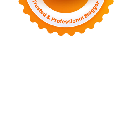
Tentang Kami
Kontak
Sitemap
Kebijakan Privasi
Syarat dan Ketentuan
Disclaimer