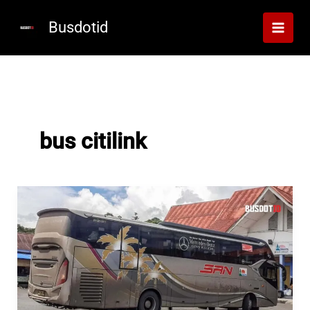
Lewati
ke
Busdotid
konten
bus citilink