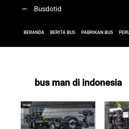
Lewati
Busdotid
ke
konten
BERANDA
BERITA BUS
PABRIKAN BUS
PER
bus man di indonesia