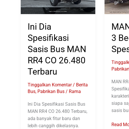
Ini Dia
MAN
Spesifikasi
3 Be
Sasis Bus MAN
Spes
RR4 CO 26.480
Tinggal
Pabrika
Terbaru
MAN RR4
Tinggalkan Komentar
/
Berita
Spesifik
Bus
,
Pabrikan Bus
/
Rama
karakteri
siapa sa
Ini Dia Spesifikasi Sasis Bus
sasis bu
MAN RR4 CO 26.480 Terbaru,
ada banyak fitur baru dan
MAN
Read Mo
lebih canggih dikelasnya.