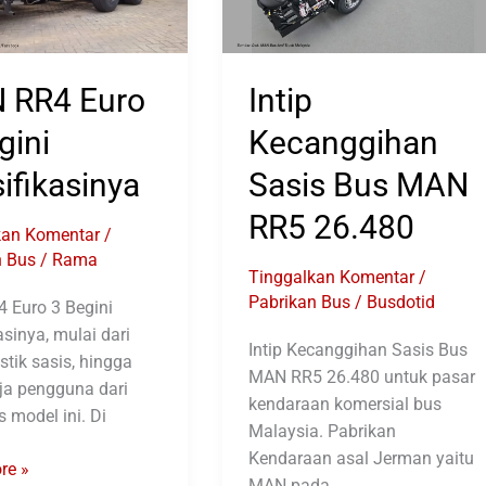
 RR4 Euro
Intip
gini
Kecanggihan
ifikasinya
Sasis Bus MAN
RR5 26.480
kan Komentar
/
n Bus
/
Rama
Tinggalkan Komentar
/
Pabrikan Bus
/
Busdotid
 Euro 3 Begini
asinya, mulai dari
Intip Kecanggihan Sasis Bus
stik sasis, hingga
MAN RR5 26.480 untuk pasar
ja pengguna dari
kendaraan komersial bus
s model ini. Di
Malaysia. Pabrikan
Kendaraan asal Jerman yaitu
re »
MAN pada