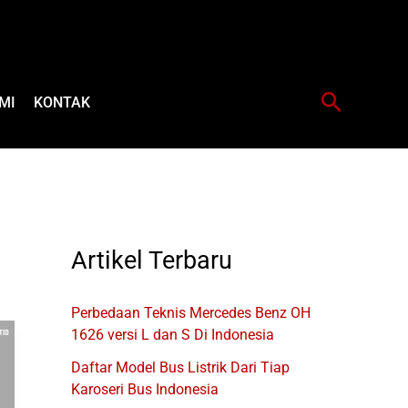
Cari
MI
KONTAK
Artikel Terbaru
Perbedaan Teknis Mercedes Benz OH
1626 versi L dan S Di Indonesia
Daftar Model Bus Listrik Dari Tiap
Karoseri Bus Indonesia