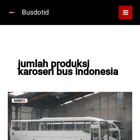
Lewati
ke
Busdotid
konten
jumlah produksi
karoseri bus indonesia