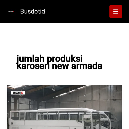
Lewati
ke
Busdotid
konten
jumlah produksi
karoseri new armada