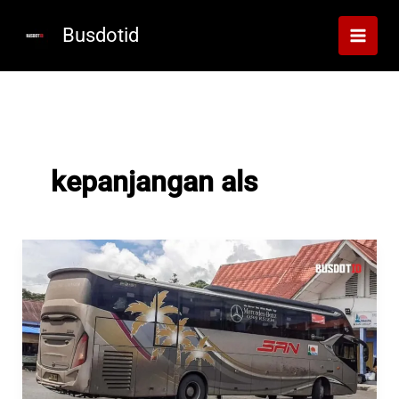
Lewati
ke
Busdotid
konten
kepanjangan als