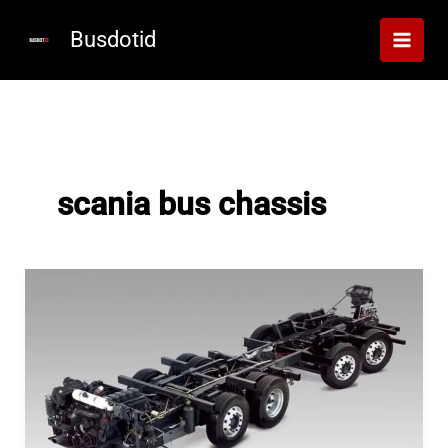
Lewati
ke
Busdotid
konten
scania bus chassis