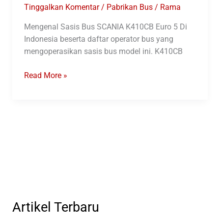
Tinggalkan Komentar
/
Pabrikan Bus
/
Rama
Mengenal Sasis Bus SCANIA K410CB Euro 5 Di
Indonesia beserta daftar operator bus yang
mengoperasikan sasis bus model ini. K410CB
Mengenal
Read More »
Sasis
Bus
SCANIA
K410CB
Euro
5
Di
Indonesia
Artikel Terbaru