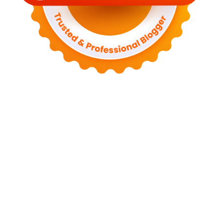
Tentang Kami
Kontak
Sitemap
Kebijakan Privasi
Syarat dan Ketentuan
Disclaimer