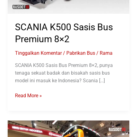
SCANIA K500 Sasis Bus
Premium 8×2
Tinggalkan Komentar
/
Pabrikan Bus
/
Rama
SCANIA K500 Sasis Bus Premium 8×2, punya
tenaga sekuat badak dan bisakah sasis bus
model ini masuk ke Indonesia? Scania […]
SCANIA
Read More »
K500
Sasis
Bus
Premium
8×2