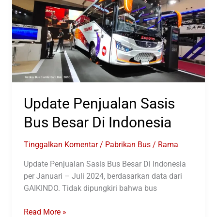
Update Penjualan Sasis
Bus Besar Di Indonesia
Tinggalkan Komentar
/
Pabrikan Bus
/
Rama
Update Penjualan Sasis Bus Besar Di Indonesia
per Januari – Juli 2024, berdasarkan data dari
GAIKINDO. Tidak dipungkiri bahwa bus
Update
Read More »