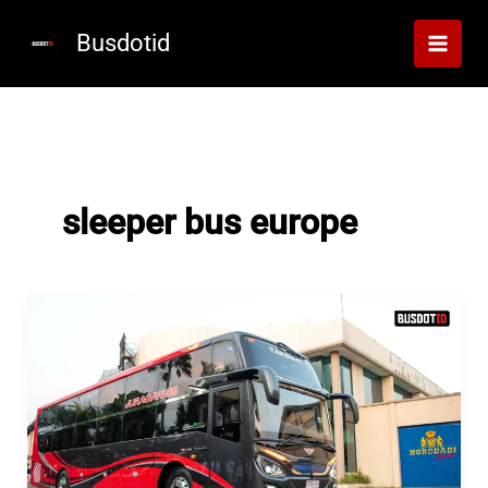
Lewati
ke
Busdotid
konten
sleeper bus europe