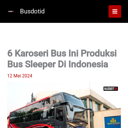
Lewati
ke
Busdotid
konten
6 Karoseri Bus Ini Produksi
Bus Sleeper Di Indonesia
12 Mei 2024