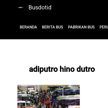
Lewati
Busdotid
ke
konten
BERANDA
BERITA BUS
PABRIKAN BUS
PER
adiputro hino dutro