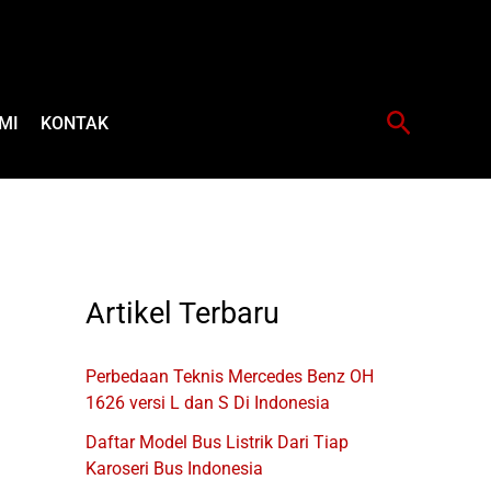
Cari
MI
KONTAK
Artikel Terbaru
Perbedaan Teknis Mercedes Benz OH
1626 versi L dan S Di Indonesia
Daftar Model Bus Listrik Dari Tiap
Karoseri Bus Indonesia