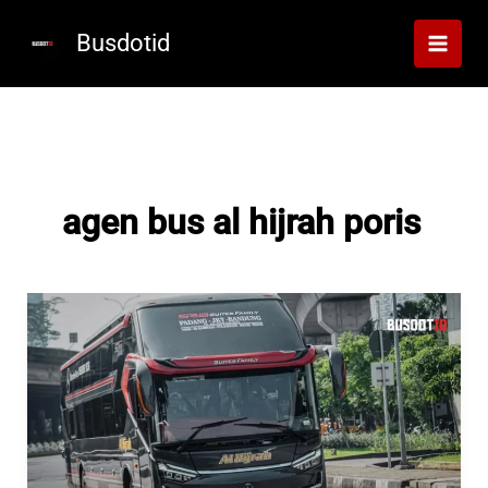
Lewati
ke
Busdotid
konten
agen bus al hijrah poris