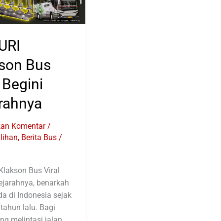
URI
son Bus
l Begini
rahnya
kan Komentar
/
ilihan
,
Berita Bus
/
lakson Bus Viral
ejarahnya, benarkah
a di Indonesia sejak
tahun lalu. Bagi
g melintasi jalan