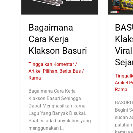
Bagaimana
BAS
Cara Kerja
Klak
Klakson Basuri
Vira
Seja
Tinggalkan Komentar
/
Artikel Pilihan
,
Berita Bus
/
Tinggal
Rama
Artikel P
Rama
Bagaimana Cara Kerja
Klakson Basuri Sehingga
BASURI K
Dapat Menghasilkan Irama
Begini S
Lagu Yang Banyak Disukai.
sudah ad
Saat ini ada banyak bus yang
puluhan 
menggunakan […]
kamu yan