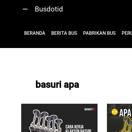
Lewati
Busdotid
ke
konten
BERANDA
BERITA BUS
PABRIKAN BUS
PER
basuri apa