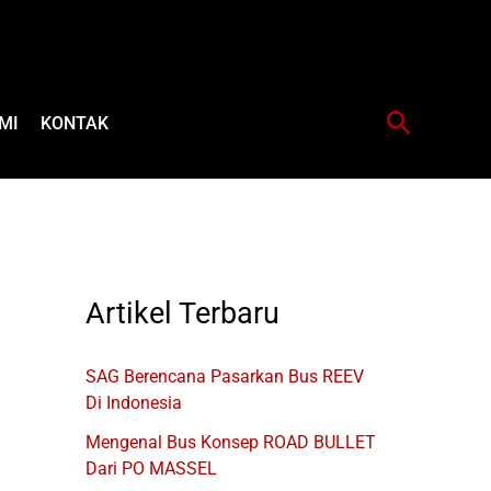
Cari
MI
KONTAK
Artikel Terbaru
SAG Berencana Pasarkan Bus REEV
Di Indonesia
Mengenal Bus Konsep ROAD BULLET
Dari PO MASSEL