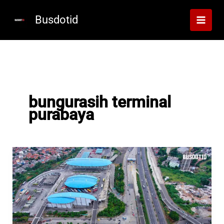
Lewati
ke
Busdotid
konten
bungurasih terminal
purabaya