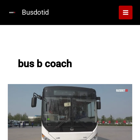
Lewati
ke
Busdotid
konten
bus b coach