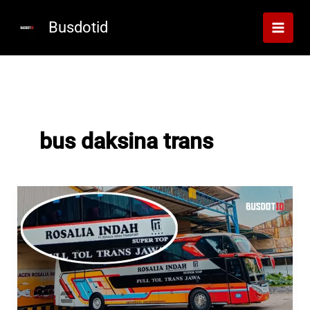
Lewati
ke
Busdotid
konten
bus daksina trans