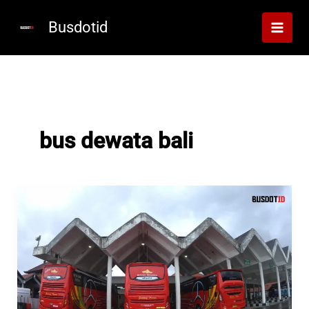
Lewati
ke
Busdotid
konten
bus dewata bali