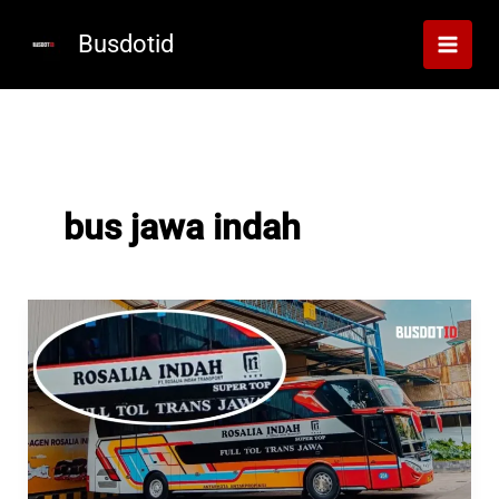
Lewati
ke
Busdotid
konten
bus jawa indah