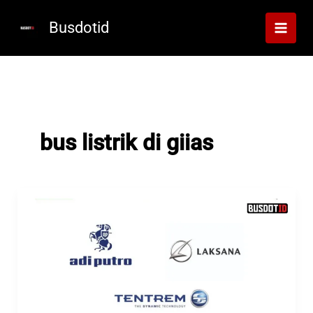
Lewati
ke
Busdotid
konten
bus listrik di giias