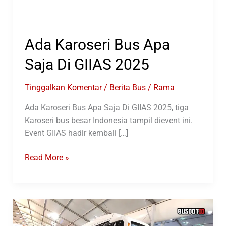
Ada Karoseri Bus Apa
Saja Di GIIAS 2025
Tinggalkan Komentar
/
Berita Bus
/
Rama
Ada Karoseri Bus Apa Saja Di GIIAS 2025, tiga
Karoseri bus besar Indonesia tampil dievent ini.
Event GIIAS hadir kembali […]
Ada
Read More »
Karoseri
Bus
Apa
Saja
Di