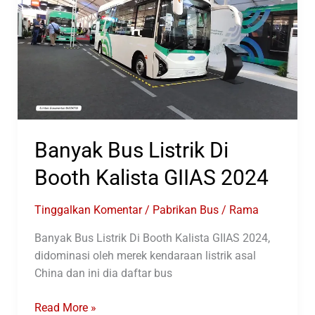
GIIAS
2025
Banyak Bus Listrik Di
Booth Kalista GIIAS 2024
Tinggalkan Komentar
/
Pabrikan Bus
/
Rama
Banyak Bus Listrik Di Booth Kalista GIIAS 2024,
didominasi oleh merek kendaraan listrik asal
China dan ini dia daftar bus
Banyak
Read More »