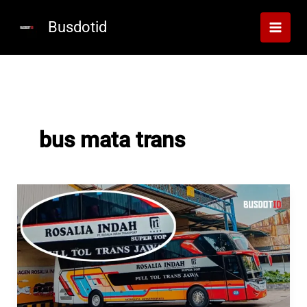
Lewati
ke
Busdotid
konten
bus mata trans