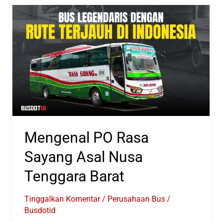
FL
VISION
8
TOURING
Tampil
di
Busworld
Mengenal PO Rasa
Sayang Asal Nusa
Tenggara Barat
Tinggalkan Komentar
/
Perusahaan Bus
/
Busdotid