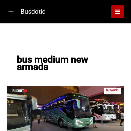
Lewati
ke
Busdotid
konten
bus medium new
armada