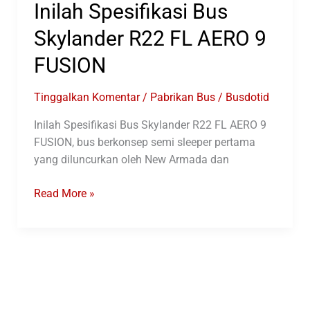
Inilah Spesifikasi Bus
Skylander R22 FL AERO 9
FUSION
Tinggalkan Komentar
/
Pabrikan Bus
/
Busdotid
Inilah Spesifikasi Bus Skylander R22 FL AERO 9
FUSION, bus berkonsep semi sleeper pertama
yang diluncurkan oleh New Armada dan
Inilah
Read More »
Spesifikasi
Bus
Skylander
R22
FL
AERO