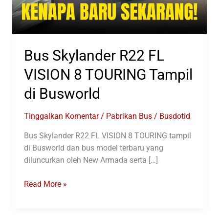
Bus Skylander R22 FL
VISION 8 TOURING Tampil
di Busworld
Tinggalkan Komentar
/
Pabrikan Bus
/
Busdotid
Bus Skylander R22 FL VISION 8 TOURING tampil
di Busworld dan bus model terbaru yang
diluncurkan oleh New Armada serta […]
Bus
Read More »
Skylander
R22