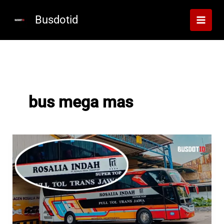
Lewati
ke
Busdotid
konten
bus mega mas