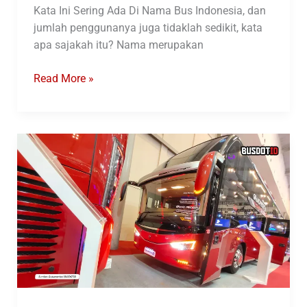
Kata Ini Sering Ada Di Nama Bus Indonesia, dan
jumlah penggunanya juga tidaklah sedikit, kata
apa sajakah itu? Nama merupakan
Kata
Read More »
Ini
Sering
Ada
Di
Nama
Bus
Indonesia