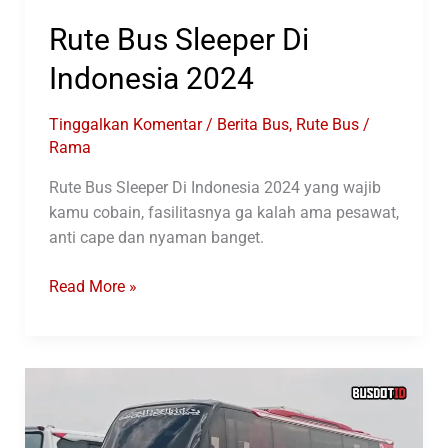
Rute Bus Sleeper Di
Indonesia 2024
Tinggalkan Komentar
/
Berita Bus
,
Rute Bus
/
Rama
Rute Bus Sleeper Di Indonesia 2024 yang wajib
kamu cobain, fasilitasnya ga kalah ama pesawat,
anti cape dan nyaman banget.
Rute
Read More »
Bus
Sleeper
Di
Indonesia
2024