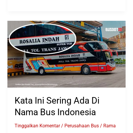
Beli
26
Bus
Baru
Buatan
Tentrem
Kata Ini Sering Ada Di
Nama Bus Indonesia
Tinggalkan Komentar
/
Perusahaan Bus
/
Rama