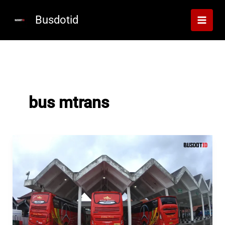
Lewati
ke
Busdotid
konten
bus mtrans