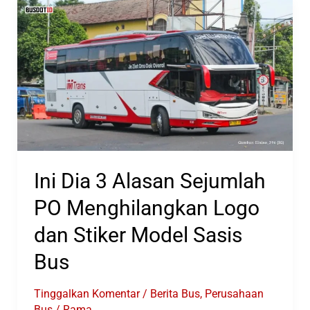
Provinsi
Bali
Ini Dia 3 Alasan Sejumlah
PO Menghilangkan Logo
dan Stiker Model Sasis
Bus
Tinggalkan Komentar
/
Berita Bus
,
Perusahaan
Bus
/
Rama