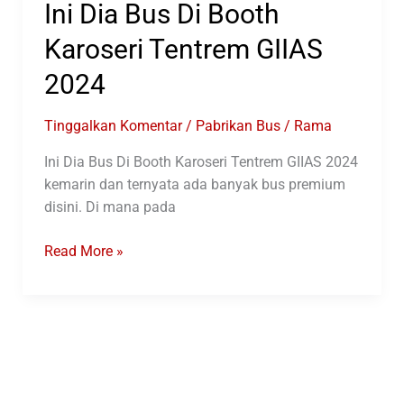
Ini Dia Bus Di Booth
Karoseri Tentrem GIIAS
2024
Tinggalkan Komentar
/
Pabrikan Bus
/
Rama
Ini Dia Bus Di Booth Karoseri Tentrem GIIAS 2024
kemarin dan ternyata ada banyak bus premium
disini. Di mana pada
Ini
Read More »
Dia
Bus
Di
Booth
Karoseri
Tentrem