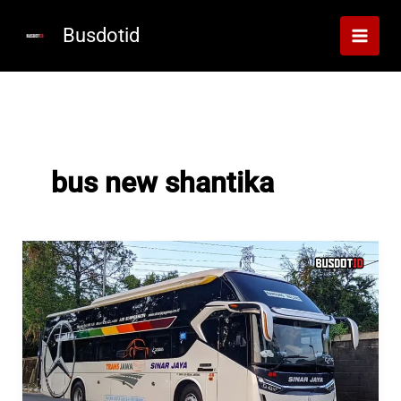
Lewati
ke
Busdotid
konten
bus new shantika