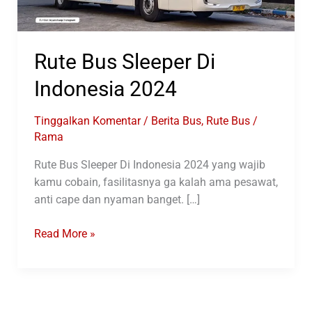
Rute Bus Sleeper Di
Indonesia 2024
Tinggalkan Komentar
/
Berita Bus
,
Rute Bus
/
Rama
Rute Bus Sleeper Di Indonesia 2024 yang wajib
kamu cobain, fasilitasnya ga kalah ama pesawat,
anti cape dan nyaman banget. […]
Rute
Read More »
Bus
Sleeper
Di
Indonesia