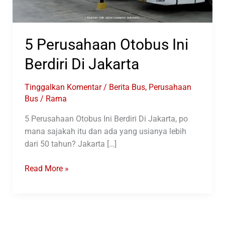
5 Perusahaan Otobus Ini
Berdiri Di Jakarta
Tinggalkan Komentar
/
Berita Bus
,
Perusahaan
Bus
/
Rama
5 Perusahaan Otobus Ini Berdiri Di Jakarta, po
mana sajakah itu dan ada yang usianya lebih
dari 50 tahun? Jakarta […]
5
Read More »
Perusahaan
Otobus
Ini
Berdiri