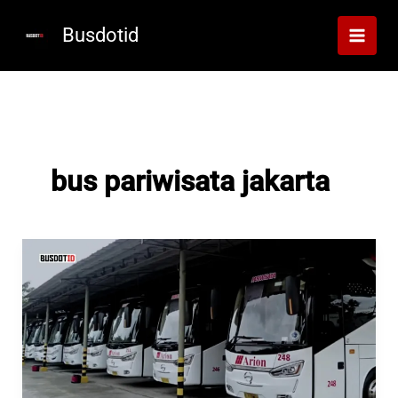
Lewati
ke
Busdotid
konten
bus pariwisata jakarta