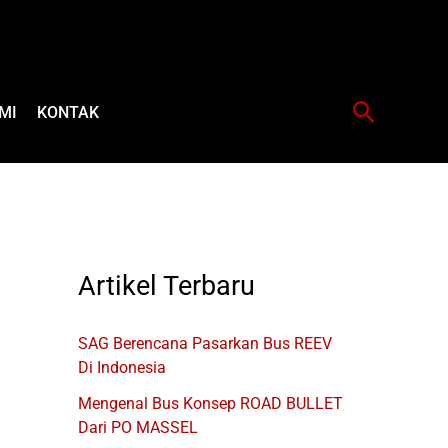
Cari
MI
KONTAK
Artikel Terbaru
SAG Berencana Pasarkan Bus REEV
Di Indonesia
Mengenal Bus Konsep ROAD BULLET
Dari PO MASSEL