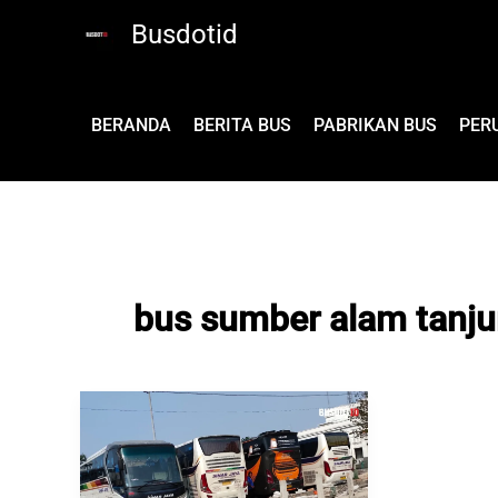
Lewati
Busdotid
ke
konten
BERANDA
BERITA BUS
PABRIKAN BUS
PER
bus sumber alam tanju