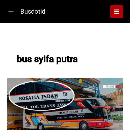
Lewati
ke
Busdotid
konten
bus syifa putra