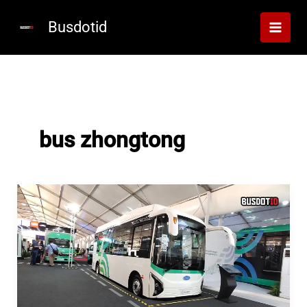
Lewati
ke
Busdotid
konten
bus zhongtong