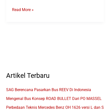
BUSWORLD
Read More »
SEA
2024
Kembali
Digelar
Di
Jakarta
Artikel Terbaru
SAG Berencana Pasarkan Bus REEV Di Indonesia
Mengenal Bus Konsep ROAD BULLET Dari PO MASSEL
Perbedaan Teknis Mercedes Benz OH 1626 versi L dan S