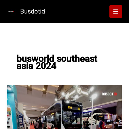
Lewati
ke
Busdotid
konten
busworld southeast
asia 2024