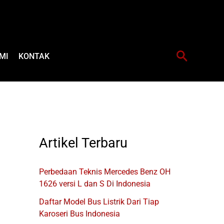
Cari
MI
KONTAK
Artikel Terbaru
Perbedaan Teknis Mercedes Benz OH
1626 versi L dan S Di Indonesia
Daftar Model Bus Listrik Dari Tiap
Karoseri Bus Indonesia