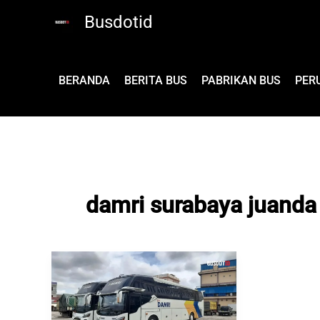
Lewati
Busdotid
ke
konten
BERANDA
BERITA BUS
PABRIKAN BUS
PER
damri surabaya juanda