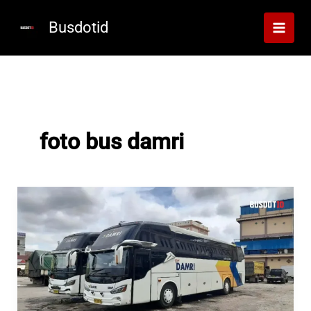
Lewati
ke
Busdotid
konten
foto bus damri