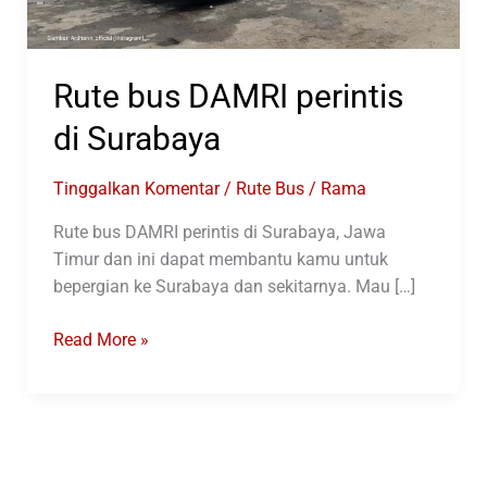
Rute bus DAMRI perintis
di Surabaya
Tinggalkan Komentar
/
Rute Bus
/
Rama
Rute bus DAMRI perintis di Surabaya, Jawa
Timur dan ini dapat membantu kamu untuk
bepergian ke Surabaya dan sekitarnya. Mau […]
Rute
Read More »
bus
DAMRI
perintis
di
Surabaya