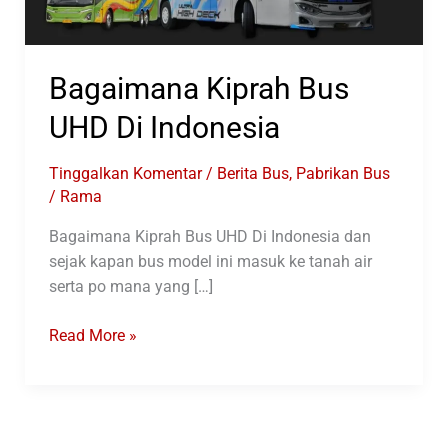
Bagaimana Kiprah Bus
UHD Di Indonesia
Tinggalkan Komentar
/
Berita Bus
,
Pabrikan Bus
/
Rama
Bagaimana Kiprah Bus UHD Di Indonesia dan
sejak kapan bus model ini masuk ke tanah air
serta po mana yang […]
Bagaimana
Read More »
Kiprah
Bus
UHD
Di