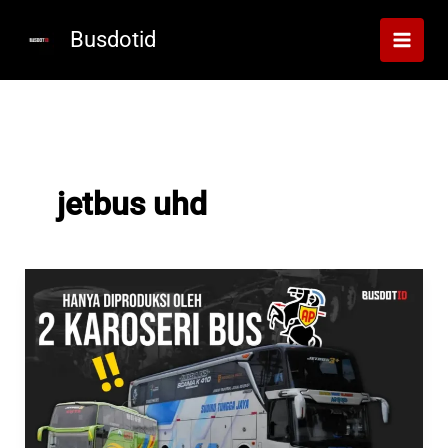
Lewati
ke
Busdotid
konten
jetbus uhd