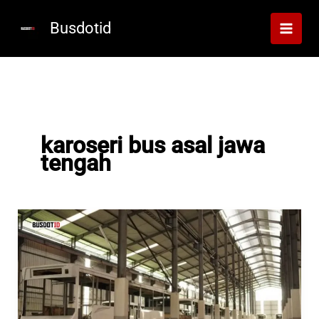
Lewati
ke
Busdotid
konten
karoseri bus asal jawa
tengah