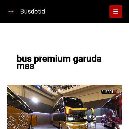
Lewati
ke
Busdotid
konten
bus premium garuda
mas