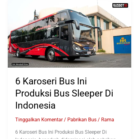
Di
Jawa
Barat
Dan
Banten
6 Karoseri Bus Ini
Produksi Bus Sleeper Di
Indonesia
Tinggalkan Komentar
/
Pabrikan Bus
/
Rama
6 Karoseri Bus Ini Produksi Bus Sleeper Di