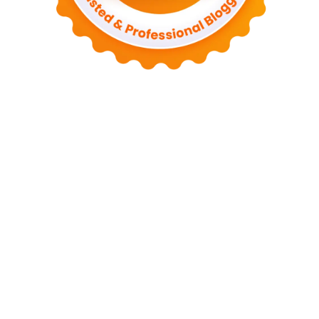
Tentang Kami
Kontak
Sitemap
Kebijakan Privasi
Syarat dan Ketentuan
Disclaimer