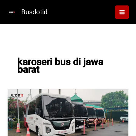
Lewati
ke
Busdotid
konten
karoseri bus di jawa
barat