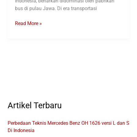
Indonesia, benarkah didominasi oleh pabrikan
bus di pulau Jawa. Di era transportasi
6
Read More »
Karoseri
Bus
Ini
Produksi
Bus
Sleeper
Di
Indonesia
Artikel Terbaru
Perbedaan Teknis Mercedes Benz OH 1626 versi L dan S
Di Indonesia