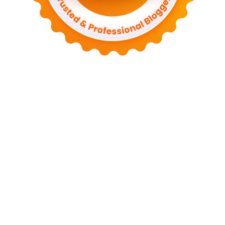
Tentang Kami
Kontak
Sitemap
Kebijakan Privasi
Syarat dan Ketentuan
Disclaimer