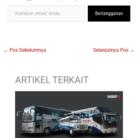
Ketikkan email Anda...
Berlangganan
←
Pos Sebelumnya
Selanjutnya Pos
→
ARTIKEL TERKAIT