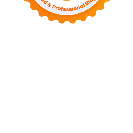
Tentang Kami
Kontak
Sitemap
Kebijakan Privasi
Syarat dan Ketentuan
Disclaimer
Copyright © 2026 Busdotid. All Rights Reserved.